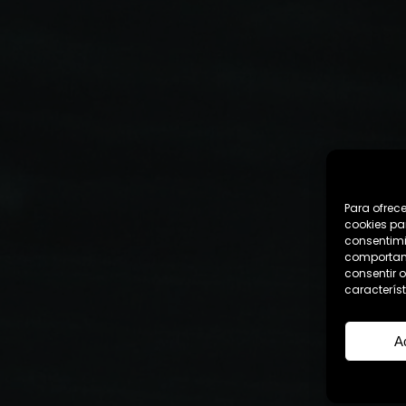
Para ofrec
cookies pa
consentimi
comportami
consentir o
característ
A