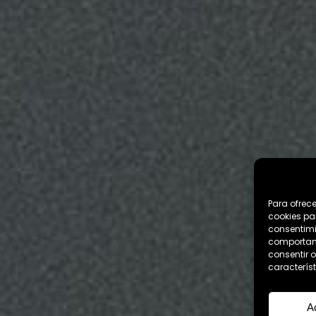
Para ofrec
cookies pa
consentimi
comportami
consentir o
característ
A