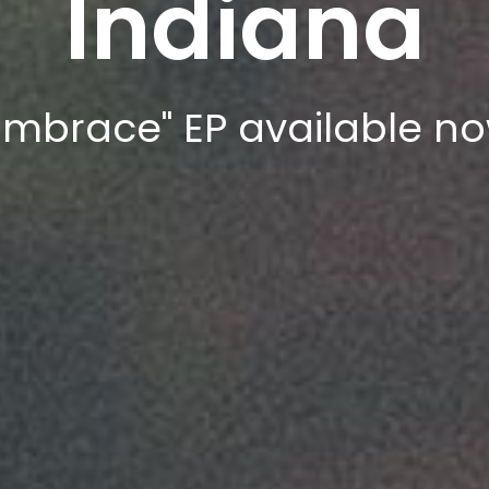
Indiana
Embrace" EP available n