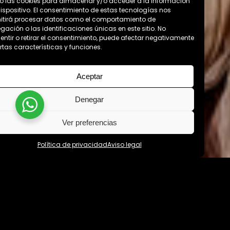
 las cookies para almacenar y/o acceder a la información
dispositivo. El consentimiento de estas tecnologías nos
itirá procesar datos como el comportamiento de
gación o las identificaciones únicas en este sitio. No
entir o retirar el consentimiento, puede afectar negativamente
ertas características y funciones.
Aceptar
Denegar
Ver preferencias
Política de privacidad
Aviso legal
ATEST VIDEO