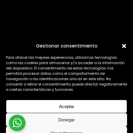
INSTAGRAM
YOUTUBE
Gestionar consentimiento
SPOTIFY
Para ofrecer las mejores experiencias, utilizamos tecnologías
como las cookies para almacenar y/o acceder a la información
del dispositivo. El consentimiento de estas tecnologías nos
permitirá procesar datos como el comportamiento de
navegación o las identificaciones únicas en este sitio. No
AVISO LEGAL
POLÍTICA DE PRIVACIDAD
consentir o retirar el consentimiento, puede afectar negativamente
a ciertas características y funciones.
Aceptar
Denegar
2024 © ACESTUDIO SEVILLA -
DESAROLLO DIGITALLKETING